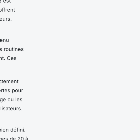
é
est
offrent
eurs.
tenu
s routines
nt. Ces
ectement
rtes pour
age ou les
lisateurs.
ien défini.
mes de 20 à