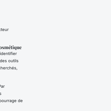
cteur
 cosmétique
identifier
des outils
cherchés,
Par
s
e bourrage de