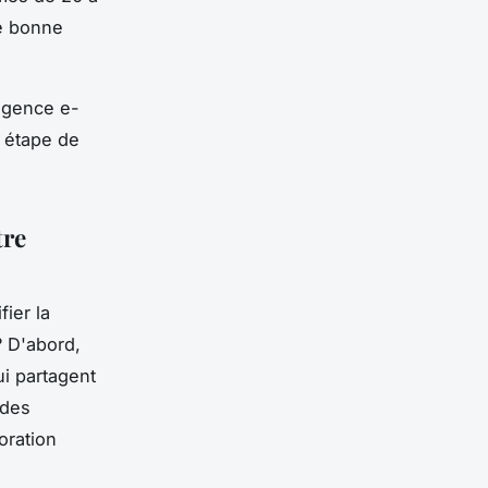
ne bonne
 agence e-
 étape de
tre
ier la
? D'abord,
ui partagent
 des
oration