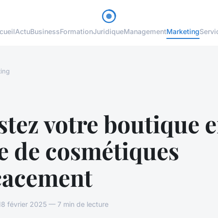
cueil
Actu
Business
Formation
Juridique
Management
Marketing
Servi
ing
tez votre boutique 
e de cosmétiques
icacement
 février 2025 — 7 min de lecture