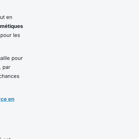
out en
smétiques
 pour les
aille pour
 par
 chances
rce en