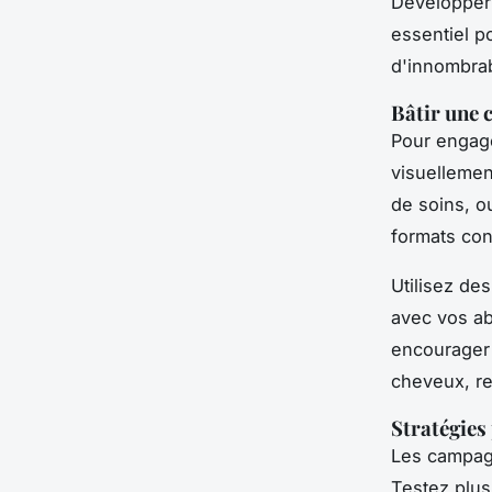
Développer
essentiel p
d'innombra
Bâtir une
Pour engag
visuellemen
de soins, ou
formats con
Utilisez de
avec vos a
encourager 
cheveux, ren
Stratégies 
Les campagn
Testez plu