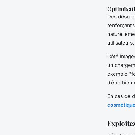
Optimisati
Des descrip
renforçant 
naturelleme
utilisateurs.
Côté images,
un chargeme
exemple "fo
d’être bien
En cas de d
cosmétiqu
Exploitez