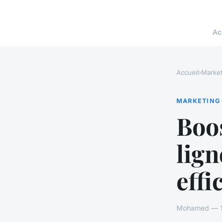
Ac
Accueil
›
Market
MARKETING
Boos
lign
eff
Mohamed — 18