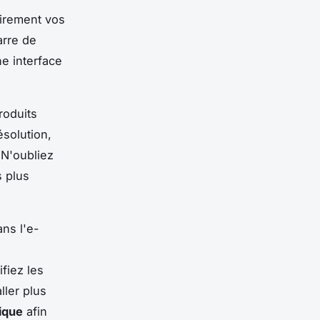
airement vos
arre de
ne interface
roduits
solution,
 N'oubliez
s plus
ans l'e-
fiez les
ller plus
ique
afin