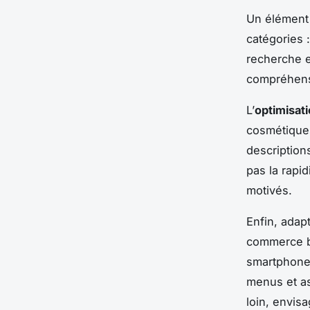
Un élément
catégories 
recherche e
compréhensib
L’
optimisati
cosmétiques
descriptions
pas la rapi
motivés.
Enfin, adap
commerce be
smartphones
menus et as
loin, envis