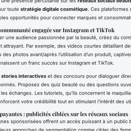
 une présence percutante sur les
réseaux sociaux beaut
our toute
stratégie digitale cosmétique
. Ces plateformes 
bles opportunités pour connecter marques et consommat
 communauté engagée sur Instagram et TikTok
er une audience passionnée par la beauté, créez du con
t attrayant. Par exemple, des vidéos courtes détaillant de
 des photos avant/après l’utilisation d’un produit, captive
naissent un franc succès sur Instagram et TikTok.
s
stories interactives
et des concours pour dialoguer dir
bonnés. Proposez des quiz beauté ou des questions ouve
les échanges. Les tutoriels, qu’ils concernent le maquill
forcent votre crédibilité tout en stimulant l’intérêt des uti
payantes : publicités ciblées sur les réseaux sociaux
es sponsorisées offrent un accès puissant à un public b
sieurs approches de segmentation comme cibler des fem