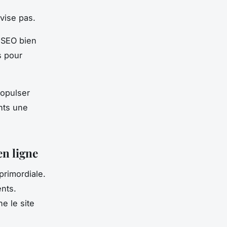
vise pas.
e SEO bien
s pour
ropulser
nts une
en ligne
primordiale.
ents.
e le site