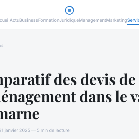
cueil
Actu
Business
Formation
Juridique
Management
Marketing
Servi
es
aratif des devis de
énagement dans le v
marne
 janvier 2025 — 5 min de lecture