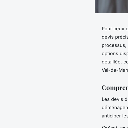
Pour ceux 
devis préci
processus, 
options dis
détaillée, 
Val-de-Mar
Comprend
Les devis d
déménagemen
anticiper l
Qu'est-ce 