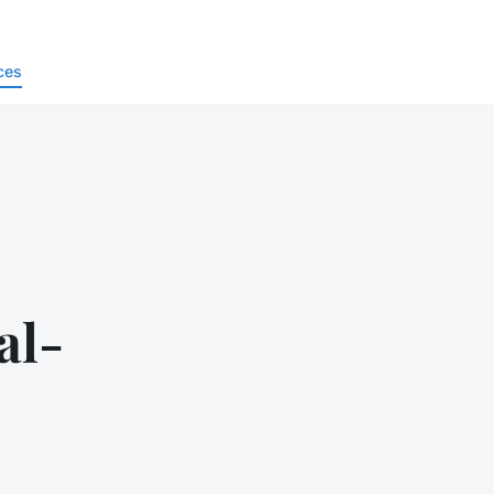
ces
al-