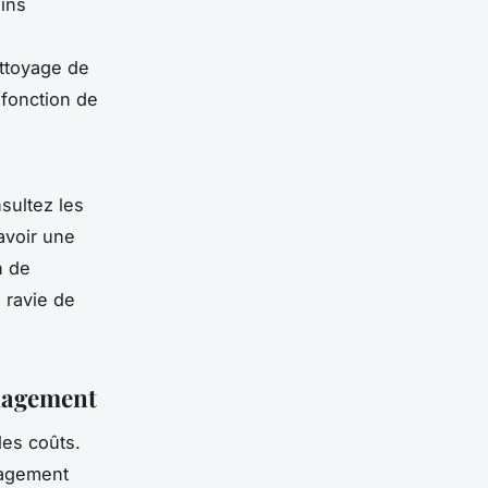
ins
ttoyage de
fonction de
sultez les
avoir une
n
de
 ravie de
énagement
les coûts.
nagement