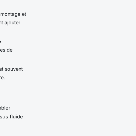
émontage et
t ajouter
e
res de
st souvent
re.
bler
sus fluide