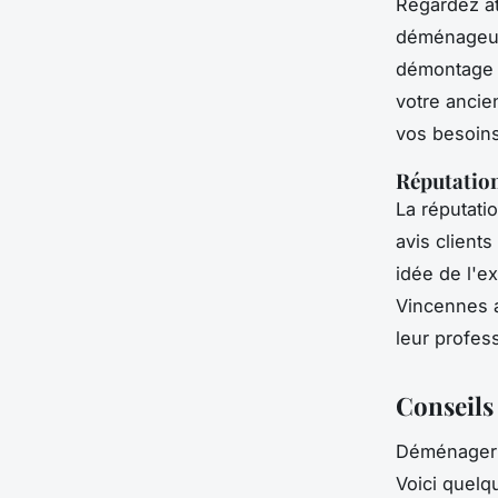
Regardez at
déménageur
démontage 
votre anci
vos besoins
Réputation 
La réputati
avis client
idée de l'e
Vincennes a
leur profes
Conseils
Déménager p
Voici quel