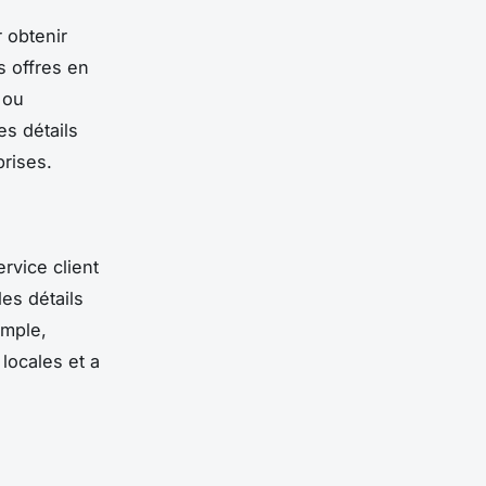
 obtenir
 offres en
ou
es détails
rises.
rvice client
es détails
emple,
 locales et a