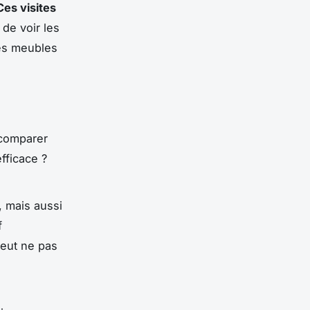
Ces visites
de voir les
des meubles
 comparer
fficace ?
, mais aussi
f
peut ne pas