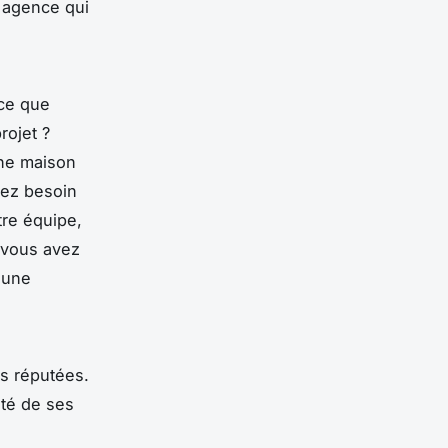
 agence qui
 ce que
rojet ?
une maison
rez besoin
tre équipe,
 vous avez
 une
es réputées.
ité de ses