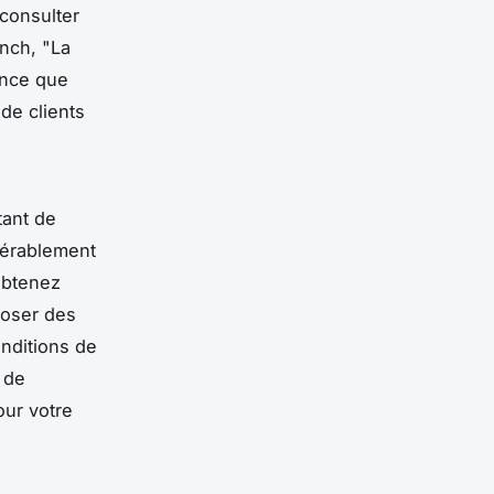
consulter
ynch, "La
nce que
de clients
tant de
dérablement
obtenez
poser des
onditions de
 de
our votre