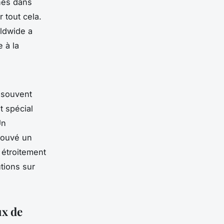
nes dans
 tout cela.
rldwide a
 à la
 souvent
t spécial
Un
rouvé un
t étroitement
tions sur
ux de