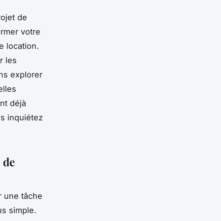
rojet de
ormer votre
e location.
r les
ns explorer
elles
nt déjà
us inquiétez
 de
r une tâche
us simple.