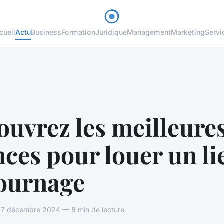
cueil
Actu
Business
Formation
Juridique
Management
Marketing
Servi
uvrez les meilleure
ces pour louer un li
tournage
 décembre 2024 — 8 min de lecture