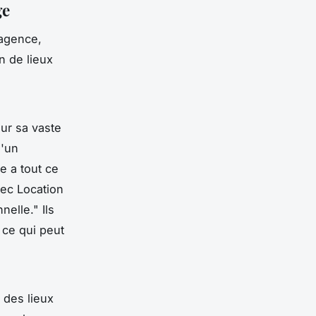
ge
 agence,
n de lieux
ur sa vaste
d'un
e a tout ce
vec Location
nelle."
Ils
 ce qui peut
 des lieux