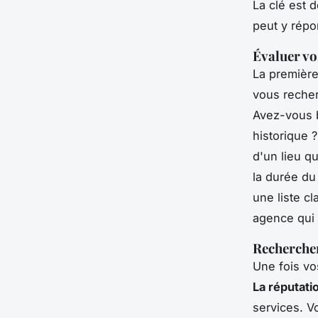
La clé est 
peut y répo
Évaluer vo
La première
vous reche
Avez-vous b
historique 
d'un lieu qu
la durée du
une liste c
agence qui p
Rechercher
Une fois vo
La réputati
services. V