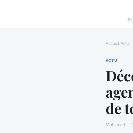
Ac
Accueil
›
Actu
ACTU
Déco
agen
de 
Mohamed — 17