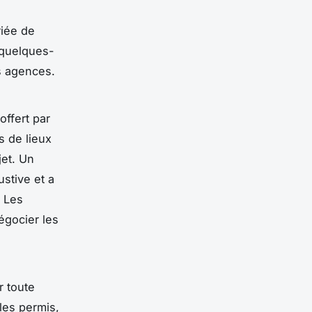
riée de
 quelques-
s agences.
offert par
s de lieux
jet.
Un
ustive et a
Les
égocier les
r toute
les permis,