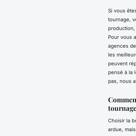
Si vous êtes
tournage, v
production,
Pour vous a
agences de 
les meilleu
peuvent rép
pensé à la l
pas, nous al
Comment 
tournag
Choisir la 
ardue, mais