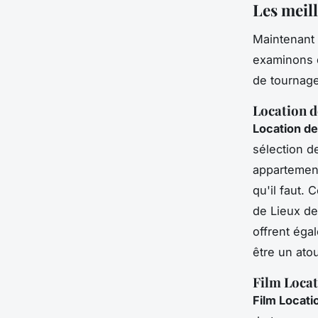
Les meil
Maintenant 
examinons d
de tournage
Location d
Location de
sélection d
appartement
qu'il faut.
C
de Lieux de
offrent éga
être un ato
Film Loca
Film Locat