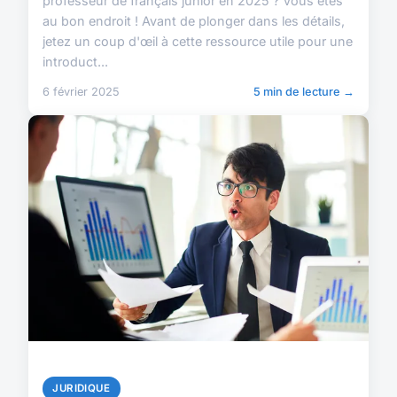
professeur de français junior en 2025 ? Vous êtes
au bon endroit ! Avant de plonger dans les détails,
jetez un coup d'œil à cette ressource utile pour une
introduct...
6 février 2025
5 min de lecture →
JURIDIQUE