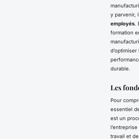
manufacturiè
y parvenir, 
employés
.
formation e
manufacturi
d’optimiser 
performance
durable.
Les fond
Pour compre
essentiel d
est un proc
l’entrepris
travail et d