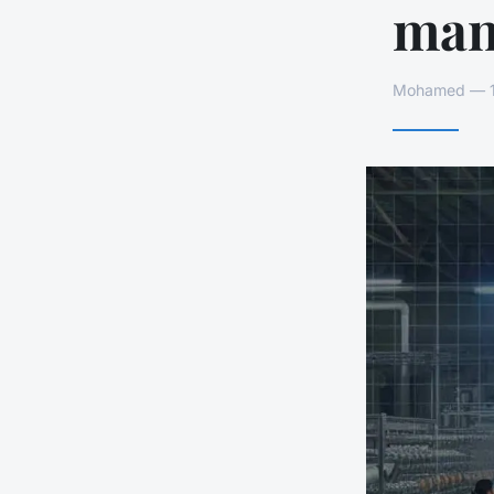
man
Mohamed — 10