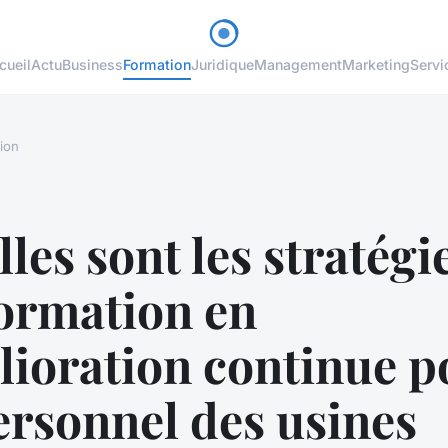
cueil
Actu
Business
Formation
Juridique
Management
Marketing
Servi
ion
les sont les stratégi
formation en
lioration continue p
ersonnel des usines