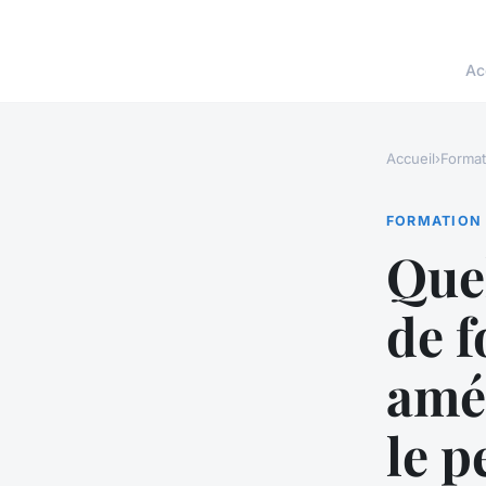
Ac
Accueil
›
Format
FORMATION
Quel
de 
amé
le p