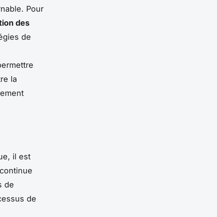
nable. Pour
tion des
tégies de
permettre
re la
pement
e, il est
 continue
s de
ocessus de