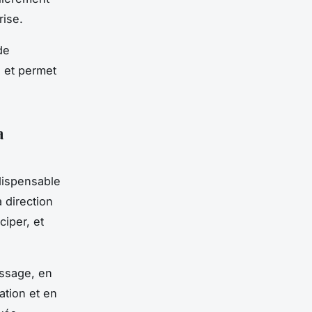
rise.
de
e et permet
a
ndispensable
 direction
ciper, et
issage, en
ation et en