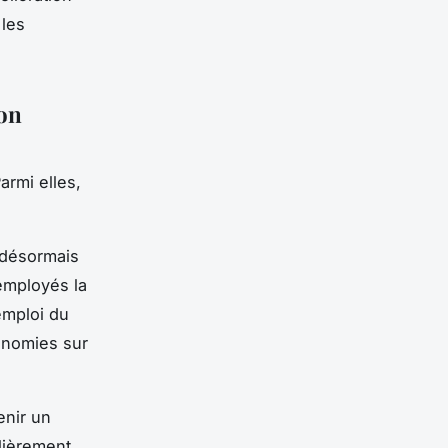
 les
ion
armi elles,
t désormais
 employés la
emploi du
conomies sur
enir un
ulièrement