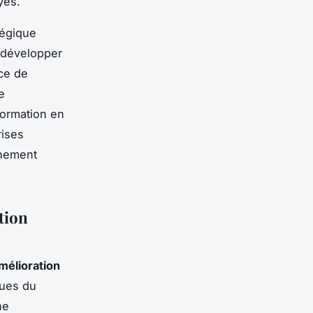
yés.
tégique
 développer
ce de
e
formation en
rises
nnement
tion
amélioration
sues du
ne