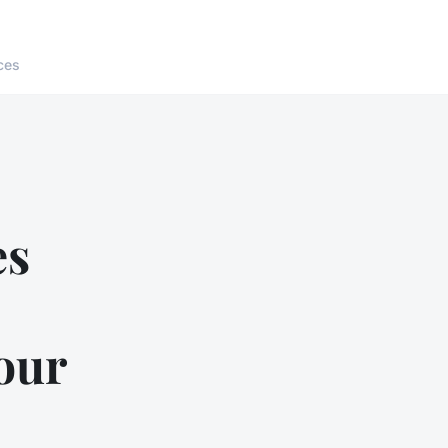
ces
es
our