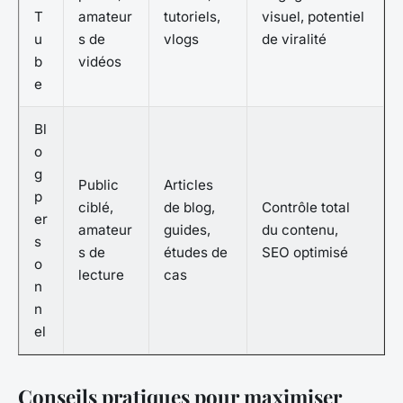
T
amateur
tutoriels,
visuel, potentiel
u
s de
vlogs
de viralité
b
vidéos
e
Bl
o
g
Public
Articles
p
ciblé,
de blog,
Contrôle total
er
amateur
guides,
du contenu,
s
s de
études de
SEO optimisé
o
lecture
cas
n
n
el
Conseils pratiques pour maximiser