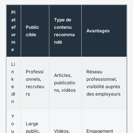
Pl
at
Type de
ef
Public
contenu
Avantages
or
cible
recomma
m
ndé
e
Li
n
Professi
Réseau
Articles,
k
onnels,
professionnel,
publicatio
e
recruteu
visibilité auprès
ns, vidéos
dI
rs
des employeurs
n
Y
o
Large
u
public,
Vidéos,
Engagement