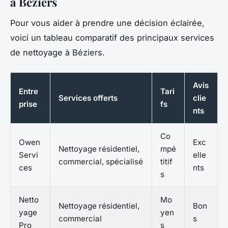
à Béziers
Pour vous aider à prendre une décision éclairée,
voici un tableau comparatif des principaux services
de nettoyage à Béziers.
Avis
Entre
Tari
Services offerts
clie
prise
fs
nts
Co
Owen
Exc
Nettoyage résidentiel,
mpé
Servi
elle
commercial, spécialisé
titif
ces
nts
s
Netto
Mo
Nettoyage résidentiel,
Bon
yage
yen
commercial
s
Pro
s